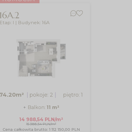
16A.2
14B.2
Etap: I | Budynek: 16A
Etap: I | B
74.20m²
pokoje: 2
piętro: 1
74.20m²
Balkon:
11 m²
14 988,54 PLN/m²
14
15 388,54 PLN/m²
Cena całkowita brutto: 1 112 150,00 PLN
Cena całkow