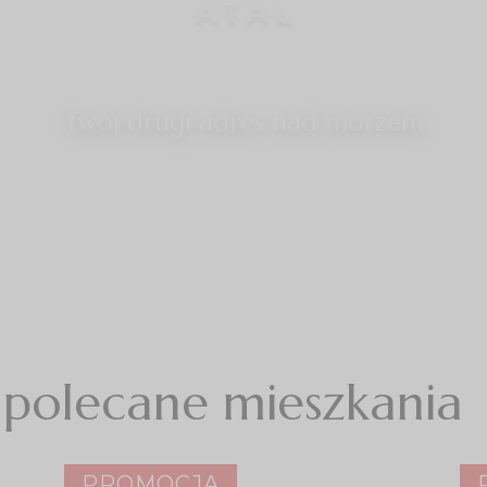
Twój drugi adres nad morzem
polecane mieszkania
PROMOCJA