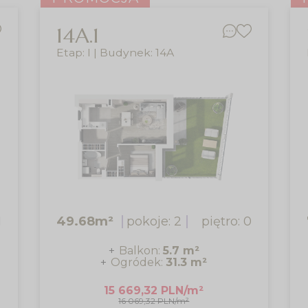
14A.1
Etap: I | Budynek: 14A
1
49.68m²
pokoje: 2
piętro: 0
Balkon:
5.7 m²
Ogródek:
31.3 m²
15 669,32 PLN/m²
16 069,32 PLN/m²