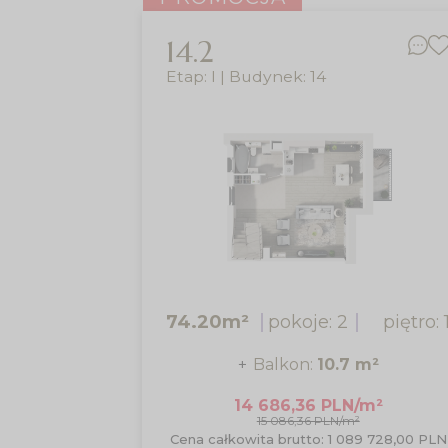
14.2
Etap: I | Budynek: 14
74.20m²
pokoje: 2
piętro: 
Balkon:
10.7 m²
14 686,36 PLN/m²
15 086,36 PLN/m²
Cena całkowita brutto: 1 089 728,00 PLN